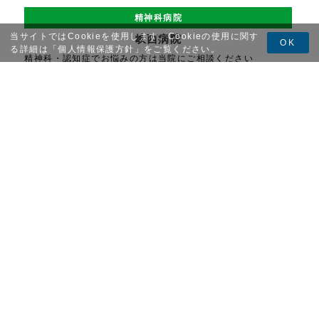
精神科病院
当サイトではCookieを使用します。Cookieの使用に関す
峡西病院
OK
る詳細は「
個人情報保護方針
」をご覧ください。
精神科・認知症でお悩みの方は当院にご相談ください
介護老人保健施設
峡西老人保健センター
施設入所やリハビリができる介護老人保健施設
障害者地域活動支援センター
きがる館
地域で生活されている方が相談したり地域交流を行う施設
就労継続支援B型事業所
アルプスファーム
衣類のクリーニングや清掃のしごとをしている就労施設
訪問看護事業所
アルプス訪問看護ステーション