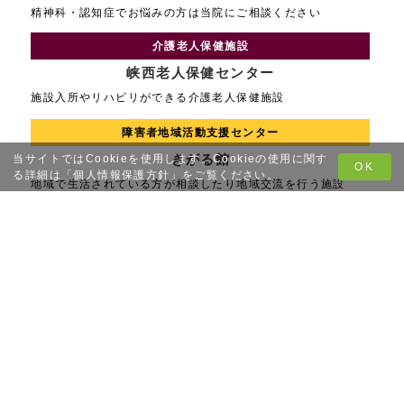
精神科・認知症でお悩みの方は当院にご相談ください
介護老人保健施設
峡西老人保健センター
施設入所やリハビリができる介護老人保健施設
障害者地域活動支援センター
きがる館
当サイトではCookieを使用します。Cookieの使用に関す
OK
る詳細は「
個人情報保護方針
」をご覧ください。
地域で生活されている方が相談したり地域交流を行う施設
就労継続支援B型事業所
アルプスファーム
衣類のクリーニングや清掃のしごとをしている就労施設
訪問看護事業所
アルプス訪問看護ステーション
医療チームが自宅に訪問し生活上の支援や在宅ケアを行います