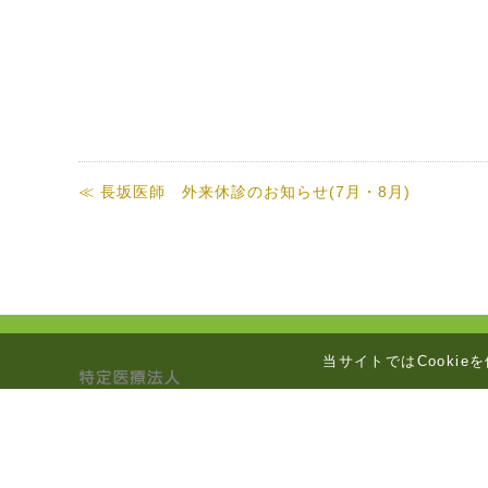
≪ 長坂医師 外来休診のお知らせ(7月・8月)
当サイトではCookie
〒400-0405 山梨県南アルプス市下宮地421
TEL 055-282-2151(代)／FAX 055-284-4886