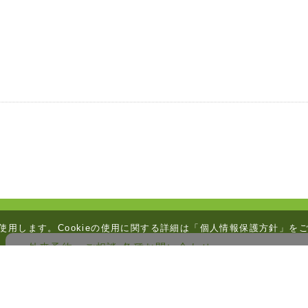
を使用します。Cookieの使用に関する詳細は「
個人情報保護方針
」を
外来予約・ご相談 各種お問い合わせ
夜眠れない、食欲がない、
パニックになる、妄想・幻
職員の応対品質向上のため、録音をさせていただきます。ご了承ください。