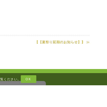
【【夏祭り延期のお知らせ】】 ≫
ご覧ください。
OK
不眠感が強い
覚が続く・物忘れが多い等